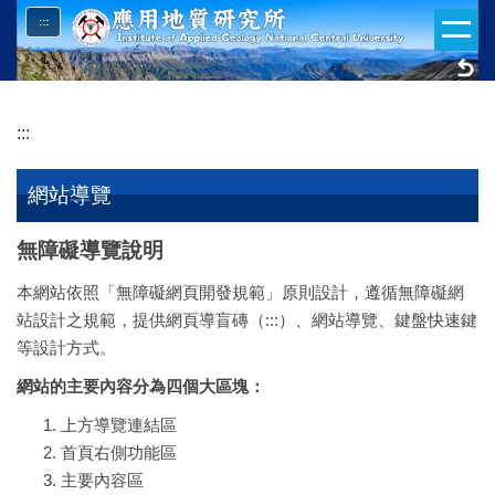
跳
:::
到
主
要
內
:::
容
區
網站導覽
無障礙導覽說明
本網站依照「無障礙網頁開發規範」原則設計，遵循無障礙網
站設計之規範，提供網頁導盲磚（:::）、網站導覽、鍵盤快速鍵
等設計方式。
網站的主要內容分為四個大區塊：
上方導覽連結區
首頁右側功能區
主要內容區