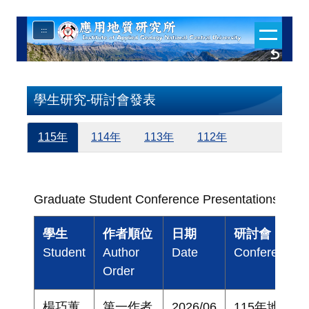
跳
:::
到
主
要
內
學生研究-研討會發表
容
區
115年
114年
113年
112年
Graduate Student Conference Presentations (202
學生
作者順位
日期
研討會
Student
Author
Date
Conference
Order
楊巧蕙
第一作者
2026/06
115年地質